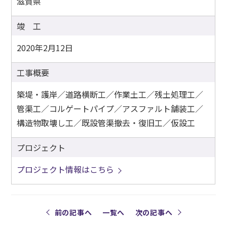
滋賀県
竣 工
2020年2月12日
工事概要
築堤・護岸／道路横断工／作業土工／残土処理工／
管渠工／コルゲートパイプ／アスファルト舗装工／
構造物取壊し工／既設管渠撤去・復旧工／仮設工
プロジェクト
プロジェクト情報はこちら
前の記事へ
一覧へ
次の記事へ